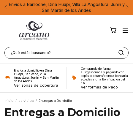
Envíos a Bariloche, Dina Huapi, Villa La Angostura, Junín y
San Martín de los Andes
Comprando de forma
Envíos a domicilio en Dina
autogestionada y pagando con
Huapi, Bariloche, V. la
depósito o transferencia bancaria
Angostura, Junín y San Martín
accedés a una Bonificación del
de los Andes
5%
Ver zonas de cobertura
Ver formas de Pago
Inicio
/
servicios
/
Entregas a Domicilio
Entregas a Domicilio