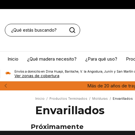
Inicio
¿Qué madera necesito?
¿Para qué uso?
Pro
Envíos a domicilio en Dina Huapi, Bariloche, V. la Angostura, Junín y San Martín 
Ver zonas de cobertura
En
Inicio
/
Productos Terminados
/
Molduras
/
Envarillados
Envarillados
Próximamente