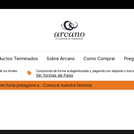
ductos Terminados
Sobre Arcano
Como Comprar
Preg
de los Andes
Comprando de forma autogestionada y pagando con depósito o trans
Ver formas de Pago
víos a Bariloche, Dina Huapi, Villa La Angostura, Junín y San Mart