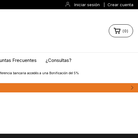
Iniciar sesión
|
Crear cuenta
(
0
)
untas Frecuentes
¿Consultas?
ferencia bancaria accedés a una Bonificación del 5%
ín de los Andes