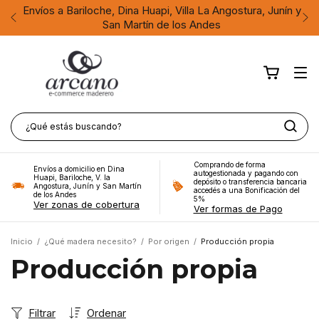
Envíos a Bariloche, Dina Huapi, Villa La Angostura, Junín y
San Martín de los Andes
Comprando de forma
Envíos a domicilio en Dina
autogestionada y pagando con
Huapi, Bariloche, V. la
depósito o transferencia bancaria
Angostura, Junín y San Martín
accedés a una Bonificación del
de los Andes
5%
Ver zonas de cobertura
Ver formas de Pago
Inicio
/
¿Qué madera necesito?
/
Por origen
/
Producción propia
Producción propia
Filtrar
Ordenar