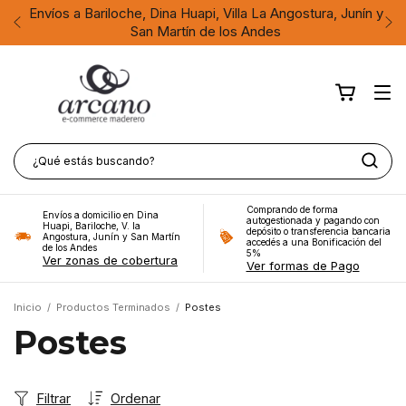
Envíos a Bariloche, Dina Huapi, Villa La Angostura, Junín y
San Martín de los Andes
Comprando de forma
Envíos a domicilio en Dina
autogestionada y pagando con
Huapi, Bariloche, V. la
depósito o transferencia bancaria
Angostura, Junín y San Martín
accedés a una Bonificación del
de los Andes
5%
Ver zonas de cobertura
Ver formas de Pago
Inicio
/
Productos Terminados
/
Postes
Postes
Filtrar
Ordenar