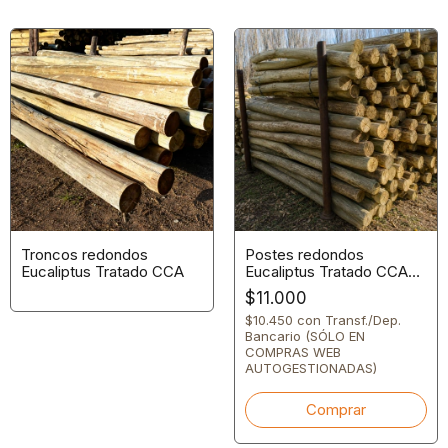
Troncos redondos
Postes redondos
Eucaliptus Tratado CCA
Eucaliptus Tratado CCA
***PROMO*** 10/12 cm
$11.000
diám. x 2.20 m
$10.450
con
Transf./Dep.
Bancario (SÓLO EN
COMPRAS WEB
AUTOGESTIONADAS)