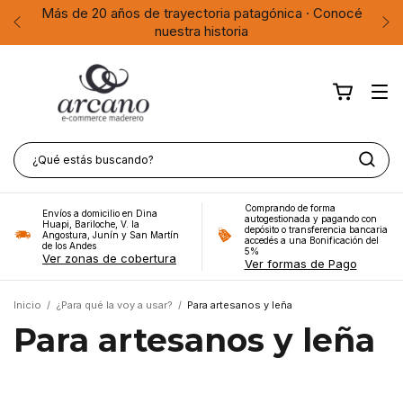
Más de 20 años de trayectoria patagónica · Conocé
Enví
nuestra historia
Comprando de forma
Envíos a domicilio en Dina
autogestionada y pagando con
Huapi, Bariloche, V. la
depósito o transferencia bancaria
Angostura, Junín y San Martín
accedés a una Bonificación del
de los Andes
5%
Ver zonas de cobertura
Ver formas de Pago
Inicio
/
¿Para qué la voy a usar?
/
Para artesanos y leña
Para artesanos y leña