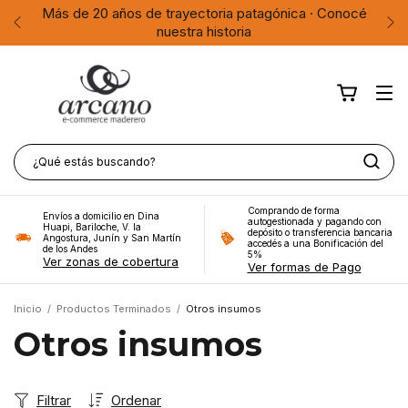
agónica · Conocé
Envíos a Bariloche, Dina Huapi, Villa La 
San Martín de los Ande
Comprando de forma
Envíos a domicilio en Dina
autogestionada y pagando con
Huapi, Bariloche, V. la
depósito o transferencia bancaria
Angostura, Junín y San Martín
accedés a una Bonificación del
de los Andes
5%
Ver zonas de cobertura
Ver formas de Pago
Inicio
/
Productos Terminados
/
Otros insumos
Otros insumos
Filtrar
Ordenar