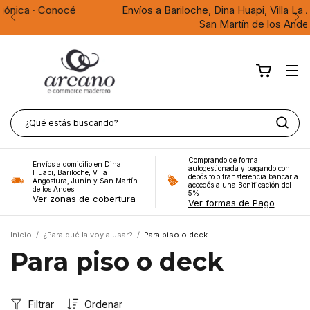
Envíos a Bariloche, Dina Huapi, Villa La Angostura, Junín y
San Martín de los Andes
Comprando de forma
Envíos a domicilio en Dina
autogestionada y pagando con
Huapi, Bariloche, V. la
depósito o transferencia bancaria
Angostura, Junín y San Martín
accedés a una Bonificación del
de los Andes
5%
Ver zonas de cobertura
Ver formas de Pago
Inicio
/
¿Para qué la voy a usar?
/
Para piso o deck
Para piso o deck
Filtrar
Ordenar