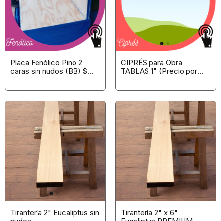
Placa Fenólico Pino 2
CIPRÉS para Obra
caras sin nudos (BB) $
TABLAS 1" (Precio por
unitario *CLICK para ver
Pieza)
opciones*
Tirantería 2" Eucaliptus sin
Tirantería 2" x 6"
nudos
Eucaliptus PREMIUM