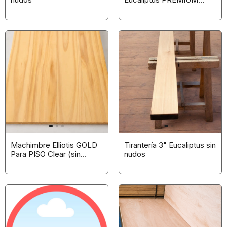
Cepillada
Machimbre Elliotis GOLD
Tirantería 3" Eucaliptus sin
Para PISO Clear (sin
nudos
nudos) Seco a horno
(Paquete)