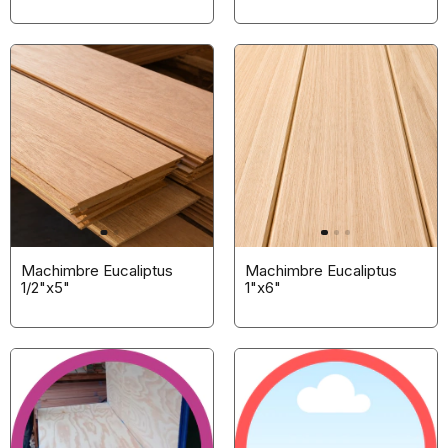
*CLICK para ver
calidad (nudos pequeños)
opciones*
Machimbre Eucaliptus
Machimbre Eucaliptus
1/2"x5"
1"x6"