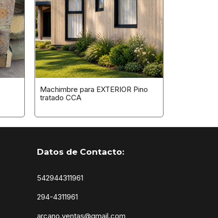
Machimbre para EXTERIOR Pino
tratado CCA
Datos de Contacto:
542944311961
294-4311961
arcano.ventas@gmail.com