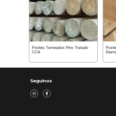
Postes Torneados Pino Tratado
Poste
CCA
Diama
Bruto
Seguinos