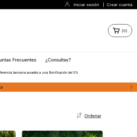
Iniciar sesión
|
Crear cuenta
(
0
)
untas Frecuentes
¿Consultas?
ferencia bancaria accedés a una Bonificación del 5%
Envíos a Bariloche, Dina Huapi, Vil
Ordenar