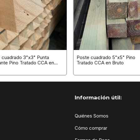
 cuadrado 3"x3" Punta
Poste cuadrado 5"x5" Pino
nte Pino Tratado CCA en
Tratado CCA en Bruto
Información útil:
Quiénes Somos
Cómo comprar