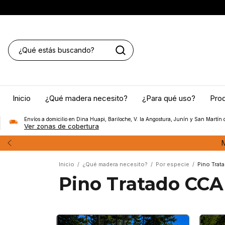
Inicio
¿Qué madera necesito?
¿Para qué uso?
Pro
Envíos a domicilio en Dina Huapi, Bariloche, V. la Angostura, Junín y San Martín 
Ver zonas de cobertura
ria patagónica · Conocé nuestra historia
Inicio
/
¿Qué madera necesito?
/
Por especie
/
Pino Trat
Pino Tratado CCA