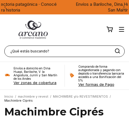
cé
Envíos a Bariloche, Dina Huapi, Villa La Angostura, Juní
San Martín de los Andes
Comprando de forma
Envíos a domicilio en Dina
autogestionada y pagando con
Huapi, Bariloche, V. la
depósito o transferencia bancaria
Angostura, Junín y San Martín
accedés a una Bonificación del
de los Andes
5%
Ver zonas de cobertura
Ver formas de Pago
Inicio
/
machimbre y revest
/
MACHIMBRE y/o REVESTIMIENTOS
/
Machimbre Ciprés
Machimbre Ciprés